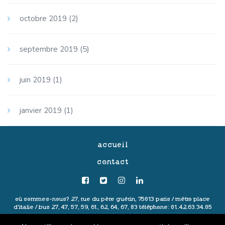
octobre 2019
(2)
septembre 2019
(5)
juin 2019
(1)
janvier 2019
(1)
accueil
contact
où sommes-nous?
27, rue du père guérin, 75013 paris /
métro place
d'italie / bus 27, 47, 57, 59, 61, 62, 64, 67, 83
téléphone: 01.42.63.34.05
politique de confidentialité
-
mentions légales
-
conditions générales