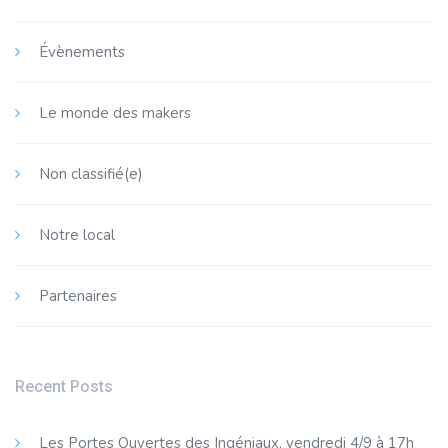
Évènements
Le monde des makers
Non classifié(e)
Crée une lampe
Notre local
« Silhouette »
Vacances été
Partenaires
Stage vacances
Après-midi, 14h-17h
Recent Posts
Les Portes Ouvertes des Ingéniaux, vendredi 4/9 à 17h