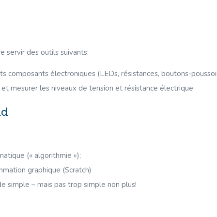
o
e servir des outils suivants:
its composants électroniques (LEDs, résistances, boutons-poussoi
e et mesurer les niveaux de tension et résistance électrique.
nd
atique (« algorithmie »);
mmation graphique (Scratch)
e simple – mais pas trop simple non plus!