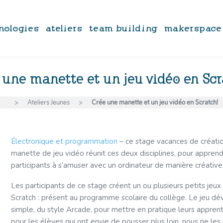
nologies
ateliers
team building
makerspace
 une manette et un jeu vidéo en Scr
>
Ateliers Jeunes
>
Crée une manette et un jeu vidéo en Scratch!
Électronique et programmation
– ce stage vacances de créati
manette de jeu vidéo réunit ces deux disciplines, pour appren
participants à s’amuser avec un ordinateur de manière créative
Les participants de ce stage créent un ou plusieurs petits jeux
Scratch : présent au programme scolaire du collège. Le jeu d
simple, du style Arcade, pour mettre en pratique leurs apprent
pour les élèves qui ont envie de pousser plus loin, nous ne les