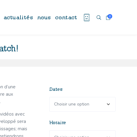
actualités
nous
contact
0
atch!
on d’une
Dates
dre aux
.
 vidéos avec
éveloppé sera
Horaire
issages; mais
 retiendrons