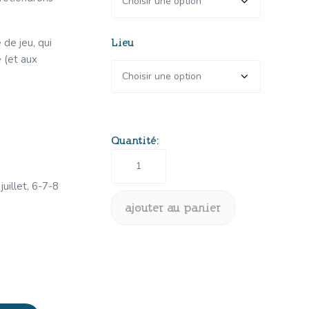
 de jeu, qui
Lieu
é (et aux
quantité
de
Crée
juillet, 6-7-8
une
manette
ajouter au panier
et
.
un
jeu
vidéo
en
Scratch!