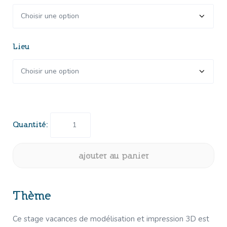
Lieu
quantité
de
Modélisation
et
ajouter au panier
Impression
3D
-
Thème
Dessine
et
Ce stage vacances de modélisation et impression 3D est