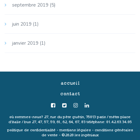
septembre 2019
(5)
juin 2019
(1)
janvier 2019
(1)
accueil
contact
où sommes-nous?
27, rue du père guérin, 75013 paris /
métro place
d'italie / bus 27, 47, 57, 59, 61, 62, 64, 67, 83
téléphone: 01.42.63.34.05
politique de confidentialité
-
mentions légales
-
conditions générales
de vente
- ©2020 les ingéniaux