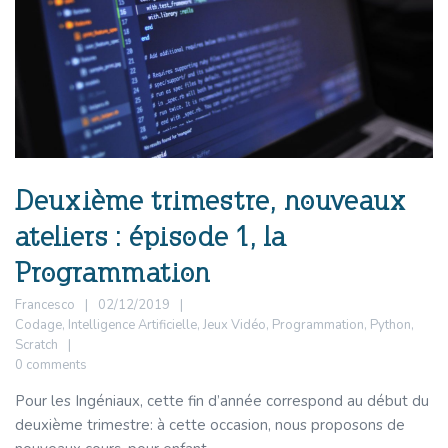
Deuxième trimestre, nouveaux
ateliers : épisode 1, la
Programmation
Francesco
02/12/2019
Codage
,
Intelligence Artificielle
,
Jeux Vidéo
,
Programmation
,
Python
,
Scratch
0 comments
Pour les Ingéniaux, cette fin d’année correspond au début du
deuxième trimestre: à cette occasion, nous proposons de