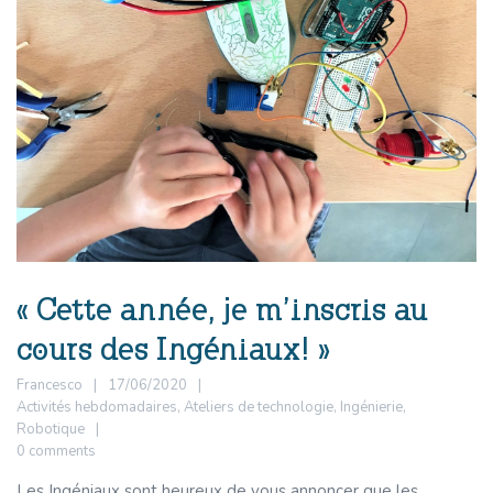
« Cette année, je m’inscris au
cours des Ingéniaux! »
Francesco
17/06/2020
Activités hebdomadaires
,
Ateliers de technologie
,
Ingénierie
,
Robotique
0 comments
Les Ingéniaux sont heureux de vous annoncer que les