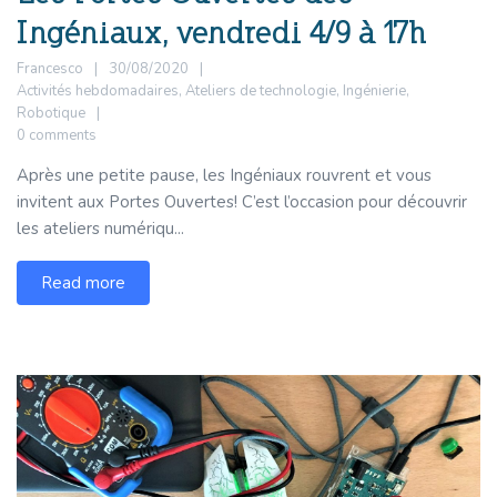
Ingéniaux, vendredi 4/9 à 17h
Francesco
30/08/2020
Activités hebdomadaires
,
Ateliers de technologie
,
Ingénierie
,
Robotique
0 comments
Après une petite pause, les Ingéniaux rouvrent et vous
invitent aux Portes Ouvertes! C’est l’occasion pour découvrir
les ateliers numériqu...
Read more