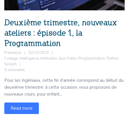
Deuxième trimestre, nouveaux
ateliers : épisode 1, la
Programmation
Francesco
02/12/2019
Codage
,
Intelligence Artificielle
,
Jeux Vidéo
,
Programmation
,
Python
,
Scratch
0 comments
Pour les Ingéniaux, cette fin d’année correspond au début du
deuxième trimestre: à cette occasion, nous proposons de
nouveaux cours, pour enfant...
Read more