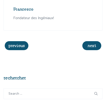
Francesco
Fondateur des Ingéniaux!
Navigation
previous
next
de
l’article
rechercher
Search
for: