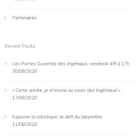
Anniversaire créatif
Partenaires
& scientifique avec
les Lego® :
« Ingénierie »
299,00
€
Recent Posts
–
389,00
€
Les Portes Ouvertes des Ingéniaux, vendredi 4/9 à 17h
Sur rendez-vous
30/08/2020
Ateliers Anniversaires
Horaires à convenir
« Cette année, je m’inscris au cours des Ingéniaux! »
17/06/2020
Explorer la robotique: le défi du labyrinthe
11/06/2020