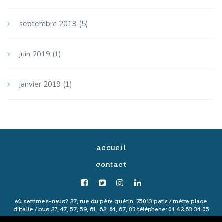
septembre 2019
(5)
juin 2019
(1)
janvier 2019
(1)
accueil
contact
où sommes-nous?
27, rue du père guérin, 75013 paris /
métro place
d'italie / bus 27, 47, 57, 59, 61, 62, 64, 67, 83
téléphone: 01.42.63.34.05
politique de confidentialité
-
mentions légales
-
conditions générales