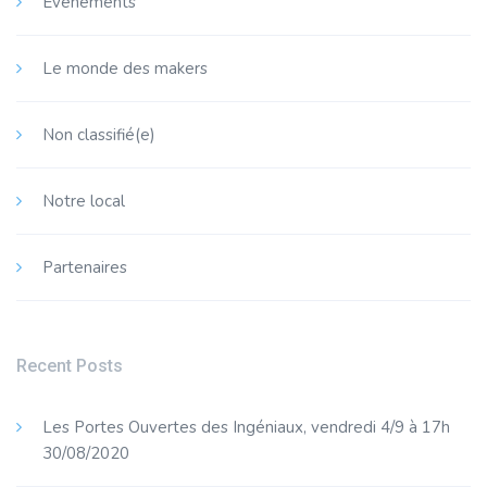
Évènements
115,00
€
Vacances Toussaint
Le monde des makers
Stage vacances
Après-midi, 14h-17h
Non classifié(e)
Notre local
Partenaires
Recent Posts
Les Portes Ouvertes des Ingéniaux, vendredi 4/9 à 17h
30/08/2020