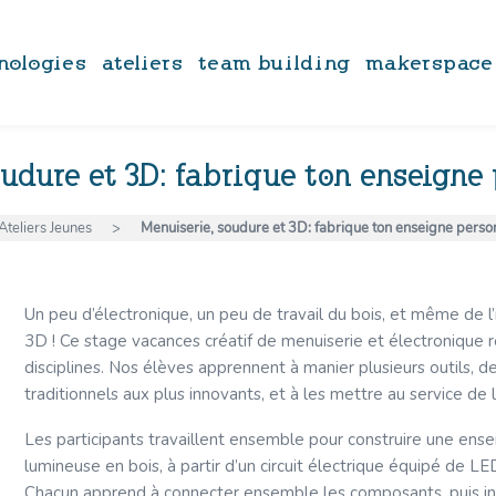
nologies
ateliers
team building
makerspace
udure et 3D: fabrique ton enseigne
Ateliers Jeunes
>
Menuiserie, soudure et 3D: fabrique ton enseigne person
Un peu d’électronique, un peu de travail du bois, et même de l
3D ! Ce stage vacances créatif de menuiserie et électronique r
disciplines. Nos élèves apprennent à manier plusieurs outils, d
traditionnels aux plus innovants, et à les mettre au service de l
Les participants travaillent ensemble pour construire une ens
lumineuse en bois, à partir d’un circuit électrique équipé de LE
Chacun apprend à connecter ensemble les composants, puis i