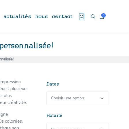
actualités
nous
contact
0
 personnalisée!
nalisée!
’impression
Dates
éunit plusieurs
es plus
eur créativité.
eigne
Horaire
Ds colorées.
ntègre son