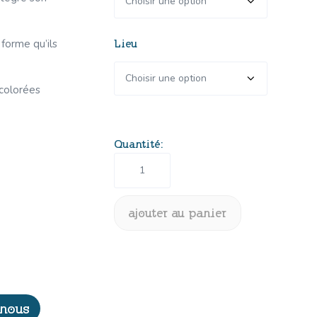
forme qu’ils
Lieu
 colorées
quantité
de
Menuiserie,
soudure
et
ajouter au panier
3D:
fabrique
ton
enseigne
personnalisée!
-nous