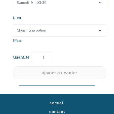
Lieu
Effacer
quantité
de
Cours
hebdomadaires
ajouter au panier
"Makers"
:
Les
Petits
Bricoleurs
accueil
(Grande
contact