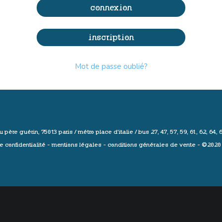
connexion
inscription
Mot de passe oublié?
u père guérin, 75013 paris /
métro place d'italie / bus 27, 47, 57, 59, 61, 62, 64, 
e confidentialité
-
mentions légales
-
conditions générales de vente
- ©2020 